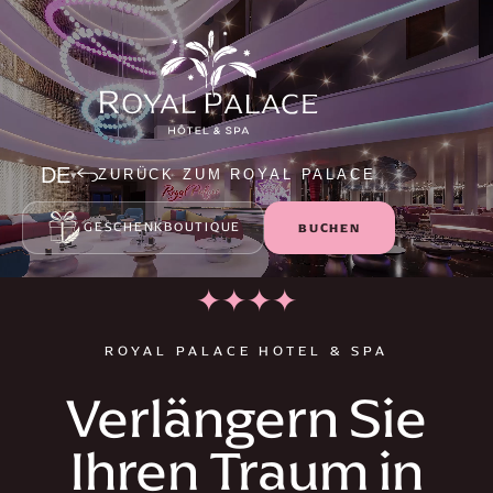
DE
ZURÜCK ZUM ROYAL PALACE
GESCHENKBOUTIQUE
BUCHEN
✦
✦
✦
✦
ROYAL PALACE HOTEL & SPA
Verlängern Sie
Ihren Traum in